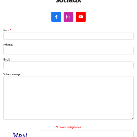



Nom
*
Prénom
Email
*
Votre message
* Champs obligatoires